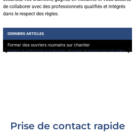
de collaborer avec des professionnels qualifiés et intégrés
dans le respect des règles.
DERNIERS ARTICLES
Former des ouvriers roumains sur chantier
S
Garantir la conformité et la sécurité lors de l’embauche d’ouvriers étrangers sur les chantiers
Sécuriser le recours à la main-d’œuvre extérieure sur les chantiers : obligations et bonnes pratiques
Prise de contact rapide