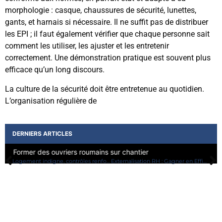
morphologie : casque, chaussures de sécurité, lunettes,
gants, et harnais si nécessaire. Il ne suffit pas de distribuer
les EPI ; il faut également vérifier que chaque personne sait
comment les utiliser, les ajuster et les entretenir
correctement. Une démonstration pratique est souvent plus
efficace qu’un long discours.
La culture de la sécurité doit être entretenue au quotidien.
L’organisation régulière de
DERNIERS ARTICLES
Former des ouvriers roumains sur chantier
S
Logement indigne, contrôles renforcés : quel avenir pour le recrutement saisonnier en Europe ?
Externalisation RH : Gagner en Efficacité avec Horizon Interim