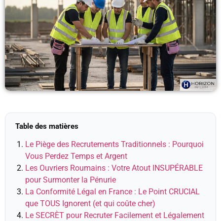
Table des matières
Le Piège des Recrutements Traditionnels : Pourquoi
Vous Perdez Temps et Argent
Les Ouvriers Roumains : Votre Atout INSUPÉRABLE
pour Surmonter la Pénurie
La Conformité Légal en France : Le Point CRUCIAL
que TOUS Ignorent (et qui coûte cher)
Le SECRÈT pour Recruter Facilement et Légalement