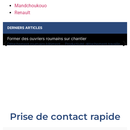
Mandchoukouo
Renault
DERNIERS ARTICLES
Secondement saisonnier ou longue mission pour votre PME?
I
Détachement roumains bâtiment Lyon : stratégie gagnante
Productivité: détachement travailleurs roumains en France
Prise de contact rapide