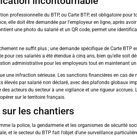
ification incontournable
fication professionnelle du BTP, ou Carte BTP, est obligatoire pour 
ce, elle doit être demandée par l’employeur en ligne, après avoir
ontient une photo du salarié et un QR code, permet une identificat
tachement ne suffit plus ; une demande spécifique de Carte BTP 
arte pour ces salariés a été étendue à cinq ans, bien qu’elle soit
estion administrative pour les employeurs tout en maintenant un
tue une infraction sérieuse. Les sanctions financières en cas d
s élevés par salarié non déclaré, avec des plafonds globaux i
e des acteurs du secteur à une vigilance et une rigueur accrues. L
pérer sur le territoire français.
sur les chantiers
omme la police, la gendarmerie et les organismes de sécurité soci
onale, et le secteur du BTP fait l’objet d’une surveillance particuliè