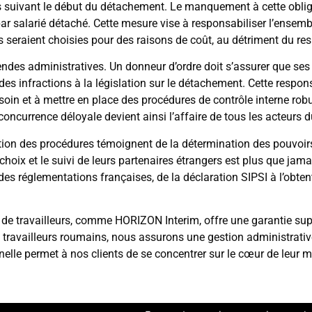
res suivant le début du détachement. Le manquement à cette oblig
par salarié détaché. Cette mesure vise à responsabiliser l’ensemb
 seraient choisies pour des raisons de coût, au détriment du resp
des administratives. Un donneur d’ordre doit s’assurer que ses
es infractions à la législation sur le détachement. Cette respons
 soin et à mettre en place des procédures de contrôle interne rob
concurrence déloyale devient ainsi l’affaire de tous les acteurs 
sation des procédures témoignent de la détermination des pouvoirs
choix et le suivi de leurs partenaires étrangers est plus que jamai
 des réglementations françaises, de la déclaration SIPSI à l’obt
 de travailleurs, comme HORIZON Interim, offre une garantie su
 travailleurs roumains, nous assurons une gestion administrativ
elle permet à nos clients de se concentrer sur le cœur de leur mé