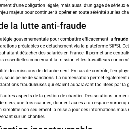
ement d’une obligation légale, mais aussi d’un gage de sérieux et 
eu majeur pour continuer à opérer en toute sérénité sur les cha
e la lutte anti-fraude
tratégie gouvernementale pour combattre efficacement la
fraude 
rations préalables de détachement via la plateforme SIPSI. Cet o
souhaitant détacher des salariés en France. Il permet une central
s essentielles concernant la mission et les travailleurs concern
çabilité des missions de détachement. En cas de contrôle, l’employ
s, sous peine de sanctions. La numérisation permet également un 
clarations frauduleuses qui étaient auparavant facilitées par la 
d’autres aspects de la gestion de chantier. Des solutions numéri
derniers, une fois scannés, donnent accès à un espace numériqu
on simplifie non seulement la mise à jour des informations mais 
venant sur un chantier.