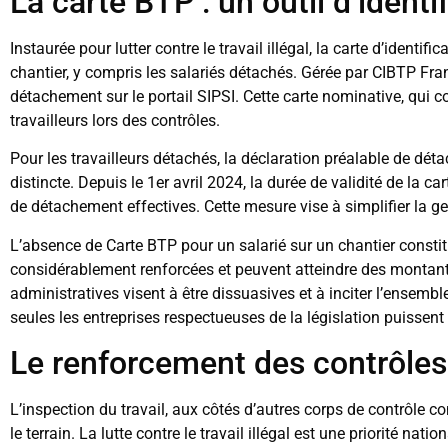
La carte BTP : un outil d’ident
Instaurée pour lutter contre le travail illégal, la carte d’identi
chantier, y compris les salariés détachés. Gérée par CIBTP Fran
détachement sur le portail SIPSI. Cette carte nominative, qui c
travailleurs lors des contrôles.
Pour les travailleurs détachés, la déclaration préalable de dé
distincte. Depuis le 1er avril 2024, la durée de validité de la c
de détachement effectives. Cette mesure vise à simplifier la g
L’absence de Carte BTP pour un salarié sur un chantier consti
considérablement renforcées et peuvent atteindre des montant
administratives visent à être dissuasives et à inciter l’ensembl
seules les entreprises respectueuses de la législation puissent o
Le renforcement des contrôles 
L’inspection du travail, aux côtés d’autres corps de contrôle c
le terrain. La lutte contre le travail illégal est une priorité nati