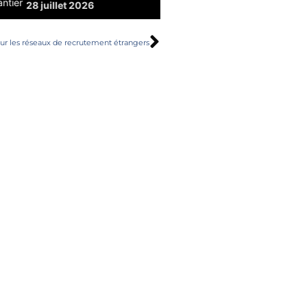
Secondement saisonnier ou long
 sur les réseaux de recrutement étrangers