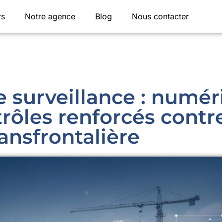
rs
Notre agence
Blog
Nous contacter
 surveillance : numér
trôles renforcés contre
ransfrontalière