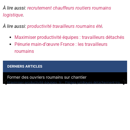
À lire aussi:
recrutement chauffeurs routiers roumains
logistique
.
À lire aussi:
productivité travailleurs roumains été
.
Maximiser productivité équipes : travailleurs détachés
Pénurie main-d’œuvre France : les travailleurs
roumains
DERNIERS ARTICLES
Secondement saisonnier ou longue mission pour votre PME?
I
Maximiser productivité équipes : travailleurs détachés
Pièges juridiques détachement travailleurs : à savoir